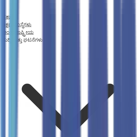
ಸರ್ಕಾರ
ಶಿಕ್ಷಣ ಸಂಸ್ಥೆಗಳು
ಅಂತರರಾಷ್ಟ್ರೀಯ
ಸುದ್ದಿ ಮತ್ತು ಘಟನೆಗಳು