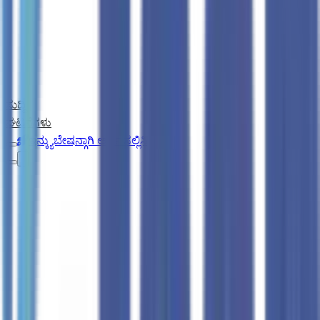
ಸುದ್ದಿ
ಘಟನೆಗಳು
ಇನ್ಕ್ಯುಬೇಷನ್ಗಾಗಿ ಅರ್ಜಿ ಸಲ್ಲಿಸಿ
Open main menu