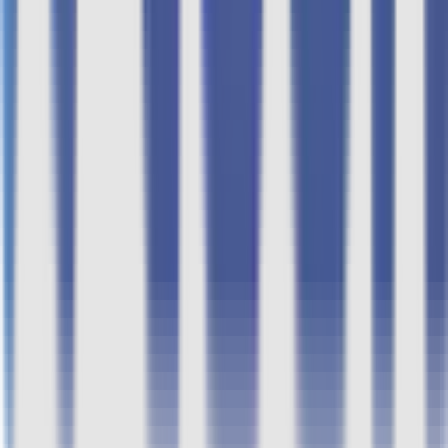
ತಂಡ
ಸೌಲಭ್ಯಗಳು
ಹಣಕಾಸು ನೆರವು
ಸಂಪರ್ಕಿಸಿ
Jobs
Apply for Internship
ಇನ್ಕ್ಯುಬೇಷನ್ಗಾಗಿ ಅರ್ಜಿ ಸಲ್ಲಿಸಿ
ಪ್ರಮಾಣಪತ್ರ ಪರಿಶೀಲಿಸಿ
Health Tech
Agri Tech
Food Tech
Climate Tech
Industry 5.0