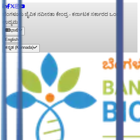
ಬೆಂಗಳೂರು ಜೈವಿಕ ನವೀನತಾ ಕೇಂದ್ರ
- ಕರ್ನಾಟಕ ಸರ್ಕಾರದ ಒಂದು
ಉದ್ಯಮ
ಭಾಷೆ
English
ಕನ್ನಡ (Kannada)