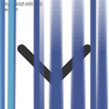
ಇನ್ಕ್ಯುಬೇಷನ್ಗಾಗಿ ಅರ್ಜಿ ಸಲ್ಲಿಸಿ
ಸಹಯೋಗ