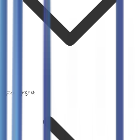
ಪ್ರಮುಖ ಕ್ಷೇತ್ರಗಳು