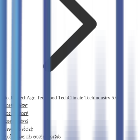
Health Tech
Agri Tech
Food Tech
Climate Tech
Industry 5.0
ಕೋಹೋರ್ಟ್
ಕೋ-ವರ್ಕಿಂಗ್
ಮಾರ್ಗದರ್ಶನ
ಹಣಕಾಸು ನೆರವು
ಪ್ರಯೋಗಾಲಯ ಉಪಕರಣಗಳು