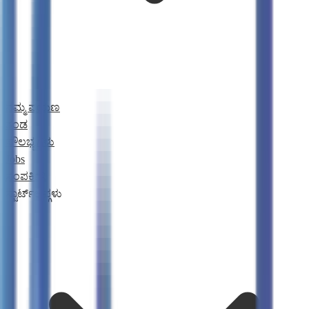
ನಮ್ಮ ಪಯಣ
ತಂಡ
ಸೌಲಭ್ಯಗಳು
Jobs
ಸಂಪರ್ಕಿಸಿ
ಸ್ಟಾರ್ಟ್ಅಪ್ಗಳು