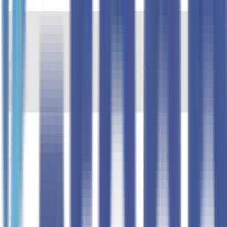
0
+
0
0
0.0
M+